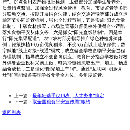
产”。沉点食用农产物批批检测，卫健部分加强学生餐养分、
质量指点监测。加强全过程风险管控，教育、市场监管等多部
分联动交换、按期开展结合法律，结合交通运输等部分成立运
输环节协同监管机制，强化全过程节制，五是实施“阳光食堂
轨制”。丰硕食材供应，市场监管部分督促校外供餐企业严酷
落实食物平安从体义务，六是抓实“阳光盒饭轨制”。四是奉
行“阳光集采配送”。农业农村部分指导推广绿色种植养殖体
例，鞭策扶植10万亩优良稻米、不变5万亩以上蔬菜保供，数
字赋能“线上对接+线通”模式，成立健全学校食物平安全过程
办理轨制，指导成立不变畜禽供应。教育部分指点学校做好校
外供餐企业投标采购工做，鞭策冷链物流取出产、加工、畅通
融合成长，二是强化“阳光加工车间”。通过“互联网+明厨亮
灶”和智能设备实现学校食堂全方位、多角度监管。
上一篇：
最年轻选手仅19岁；人才办事”搞定
下一篇：
取全国粮食平安宣传周“粮约
返回列表
关于我们