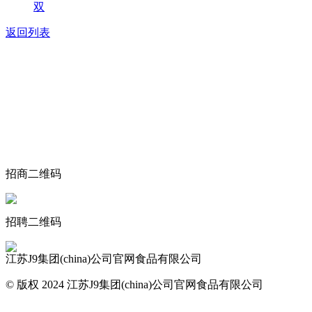
双
返回列表
关于我们
食品安全动态
食品安全知识
联系我们
招商二维码
招聘二维码
江苏J9集团(china)公司官网食品有限公司
© 版权 2024 江苏J9集团(china)公司官网食品有限公司
网站地图