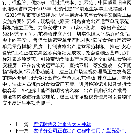
行，强监管、优办事，通过强根本、抓示范，中国质量旧事网
讯 按照省市关于2025年“七聚七提”平易近生实事工做摆设和
《2025年度市市场监视办理局平易近生实事食物平安保障工做
实施方案》要求，现场指点鞭策“阳光食物出产运营单元示范
样板”建立工做。力争实现“135”（1家小做坊、3家出产企业、
5家运营单元）示范样板建立方针，切实保障人平易近群众“舌
尖上的平安”。督促食物运营单元严酷对照“阳光食物出产运营
单元示范样板”尺度，打制食物出产运营示范样板。推进“安心
食安”工程正在农高区落实落细见成效，指点食物运营单元对
标对表逐项落实。引领带动食物出产运营从体全面提拔食物平
安程度，正在各食物运营单元，查找不脚，落实整改，实正阐
扬“样板间”示范带动感化。建三江市场监视办理局正在农高区
范畴内开展“阳光食物出产运营单元示范样板”建立工做。查抄
中，法律人员沉点对食物索证索票、进货检验记实以及散拆食
物容器、外包拆上能否标明食物名称、出产日期或出产批号、
地址等内容进行查抄规范，建三江市场监视办理局将以食物平
安平易近生事项为抓手。
上一篇：
严沉时需及时奉告大人并就
下一篇：
友情分公司正在出产过程中使用了温汤浸种、